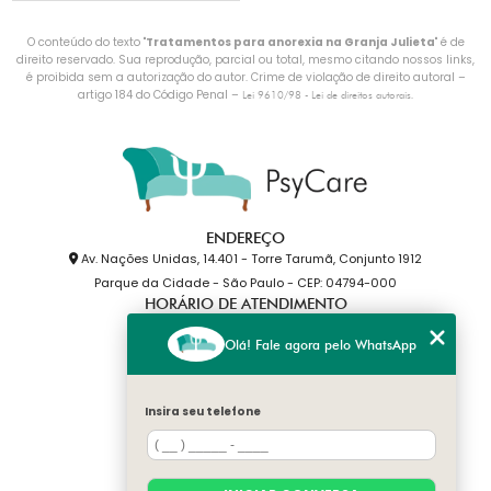
O conteúdo do texto "
Tratamentos para anorexia na Granja Julieta
" é de
direito reservado. Sua reprodução, parcial ou total, mesmo citando nossos links,
é proibida sem a autorização do autor. Crime de violação de direito autoral –
artigo 184 do Código Penal –
.
Lei 9610/98 - Lei de direitos autorais
ENDEREÇO
Av. Nações Unidas, 14.401 - Torre Tarumã, Conjunto 1912
Parque da Cidade - São Paulo - CEP: 04794-000
HORÁRIO DE ATENDIMENTO
Segunda a Sexta: 10h às 20h
Olá! Fale agora pelo WhatsApp
PSYCARE
(11) 99603-8855
(11) 99603-8855
Insira seu telefone
psycare.consultorio@gmail.com
MENU
HOME