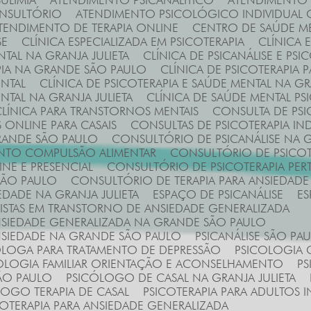
ULIMIA
ATENDIMENTO PSICANALÍTICO
ATENDIMENTO
ONSULTÓRIO
ATENDIMENTO PSICOLÓGICO INDIVIDUAL 
ATENDIMENTO DE TERAPIA ONLINE
CENTRO DE SAÚDE M
SE
CLÍNICA ESPECIALIZADA EM PSICOTERAPIA
CLÍNICA
NTAL NA GRANJA JULIETA
CLÍNICA DE PSICANÁLISE E PSI
RAPIA NA GRANDE SÃO PAULO
CLÍNICA DE PSICOTERAPIA
ENTAL
CLÍNICA DE PSICOTERAPIA E SAÚDE MENTAL NA 
ENTAL NA GRANJA JULIETA
CLÍNICA DE SAÚDE MENTAL PS
CLÍNICA PARA TRANSTORNOS MENTAIS
CONSULTA DE PS
S ONLINE PARA CASAIS
CONSULTAS DE PSICOTERAPIA IN
GRANDE SÃO PAULO
CONSULTÓRIO DE PSICANÁLISE NA G
ENTO COMPULSÃO ALIMENTAR
CONSULTÓRIO DE PSICOT
INE E PRESENCIAL
CONSULTÓRIO DE PSICOTERAPIA PER
SÃO PAULO
CONSULTÓRIO DE TERAPIA PARA ANSIEDAD
EDADE NA GRANJA JULIETA
ESPAÇO DE PSICANÁLISE
E
ALISTAS EM TRANSTORNO DE ANSIEDADE GENERALIZADA
ANSIEDADE GENERALIZADA NA GRANDE SÃO PAULO
ANSIEDADE NA GRANDE SÃO PAULO
PSICANÁLISE SÃO PA
CÓLOGA PARA TRATAMENTO DE DEPRESSÃO
PSICOLOGIA
COLOGIA FAMILIAR ORIENTAÇÃO E ACONSELHAMENTO
P
ÃO PAULO
PSICÓLOGO DE CASAL NA GRANJA JULIETA
LOGO TERAPIA DE CASAL
PSICOTERAPIA PARA ADULTOS I
ICOTERAPIA PARA ANSIEDADE GENERALIZADA