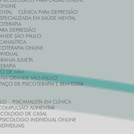
 PSICOLÓGICO PARA CASAIS ONLINE
ONLINE
ENTAL
CLÍNICA PARA DEPRESSÃO
 ESPECIALIZADA EM SAÚDE MENTAL
COTERAPIA
 PARA DEPRESSÃO
GRANDE SÃO PAULO
ICANALÍTICA
ICOTERAPIA ONLINE
DIVIDUAL
RANJA JULIETA
ERAPIA
TO DE MIM
E NA GRANDE SÃO PAULO
SPAÇO DE PSICOTERAPIA E BEM ESTAR
ULO
PSICANALISTA EM CLÍNICA
 COMPULSÃO ALIMENTAR
SICÓLOGO DE CASAL
PSICÓLOGO INDIVIDUAL ONLINE
NDIVIDUAIS