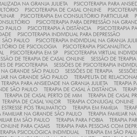
RALIZADA NA GRANJA JULIETA
PSICOTERAPIA PARA ANSI
ULTÓRIO
PSICOTERAPIA DE CASAL ONLINE
PSICOTERAP
PLINAR
PSICOTERAPIA EM CONSULTÓRIO PARTICULAR
CONSULTÓRIO
PSICOTERAPIA PARA DEPRESSÃO NA GRAN
ÃO PAULO
PSICOTERAPIA À DISTÂNCIA
PSICOTERAPIA P
EDADE
PSICOTERAPIA INDIVIDUAL PARA DEPRESSÃO
E SÃO PAULO
PSICOTERAPIA INDIVIDUAL NA GRANJA JULI
ULTÓRIO DE PSICOLOGIA
PSICOTERAPIA PSICANALÍTICA
AL
PSICOTERAPIA EM SP
PSICOTERAPIA VIRTUAL INDIVI
SESSÃO DE TERAPIA DE CASAL ONLINE
SESSÃO DE TERAPI
ÕES DE PSICOTERAPIA
SESSÕES DE PSICOTERAPIA INDIVID
AL NA GRANDE SÃO PAULO
SESSÕES DE TERAPIA
SESSÕE
ILIAR NA GRANDE SÃO PAULO
TERAPEUTA DE RELACION
TERAPIA PARA ANSIEDADE NA GRANJA JULIETA
TERAPIA
ANDE SÃO PAULO
TERAPIA DE CASAL À DISTÂNCIA
TERA
TERAPIA DE CASAL PERTO DE MIM
TERAPIA DE CASAL 
TERAPIA DE CASAL VALOR
TERAPIA CONJUGAL ONLINE
RA ESTRESSE PÓS TRAUMÁTICO
TERAPIA EM FAMÍLIA
TERA
IA FAMILIAR NA GRANDE SÃO PAULO
TERAPIA FAMILIAR N
AMILIAR EM SÃO PAULO
TERAPIA PARA FOBIA
TERAPIA P
A ONLINE PARA CASAIS
TERAPIA PARA PESSOAS COM DEP
TERAPIA PSICOLÓGICA INDIVIDUAL
TERAPIA EM SÃO PAU