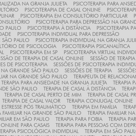
RALIZADA NA GRANJA JULIETA
PSICOTERAPIA PARA ANSI
ULTÓRIO
PSICOTERAPIA DE CASAL ONLINE
PSICOTERAP
PLINAR
PSICOTERAPIA EM CONSULTÓRIO PARTICULAR
CONSULTÓRIO
PSICOTERAPIA PARA DEPRESSÃO NA GRAN
ÃO PAULO
PSICOTERAPIA À DISTÂNCIA
PSICOTERAPIA P
EDADE
PSICOTERAPIA INDIVIDUAL PARA DEPRESSÃO
E SÃO PAULO
PSICOTERAPIA INDIVIDUAL NA GRANJA JULI
ULTÓRIO DE PSICOLOGIA
PSICOTERAPIA PSICANALÍTICA
AL
PSICOTERAPIA EM SP
PSICOTERAPIA VIRTUAL INDIVI
SESSÃO DE TERAPIA DE CASAL ONLINE
SESSÃO DE TERAPI
ÕES DE PSICOTERAPIA
SESSÕES DE PSICOTERAPIA INDIVID
AL NA GRANDE SÃO PAULO
SESSÕES DE TERAPIA
SESSÕE
ILIAR NA GRANDE SÃO PAULO
TERAPEUTA DE RELACION
TERAPIA PARA ANSIEDADE NA GRANJA JULIETA
TERAPIA
ANDE SÃO PAULO
TERAPIA DE CASAL À DISTÂNCIA
TERA
TERAPIA DE CASAL PERTO DE MIM
TERAPIA DE CASAL 
TERAPIA DE CASAL VALOR
TERAPIA CONJUGAL ONLINE
RA ESTRESSE PÓS TRAUMÁTICO
TERAPIA EM FAMÍLIA
TERA
IA FAMILIAR NA GRANDE SÃO PAULO
TERAPIA FAMILIAR N
AMILIAR EM SÃO PAULO
TERAPIA PARA FOBIA
TERAPIA P
A ONLINE PARA CASAIS
TERAPIA PARA PESSOAS COM DEP
TERAPIA PSICOLÓGICA INDIVIDUAL
TERAPIA EM SÃO PAU