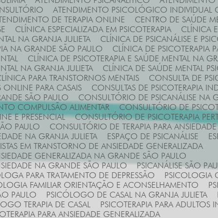
ULIMIA
ATENDIMENTO PSICANALÍTICO
ATENDIMENTO
ONSULTÓRIO
ATENDIMENTO PSICOLÓGICO INDIVIDUAL 
ATENDIMENTO DE TERAPIA ONLINE
CENTRO DE SAÚDE M
SE
CLÍNICA ESPECIALIZADA EM PSICOTERAPIA
CLÍNICA
NTAL NA GRANJA JULIETA
CLÍNICA DE PSICANÁLISE E PSI
RAPIA NA GRANDE SÃO PAULO
CLÍNICA DE PSICOTERAPIA
ENTAL
CLÍNICA DE PSICOTERAPIA E SAÚDE MENTAL NA 
ENTAL NA GRANJA JULIETA
CLÍNICA DE SAÚDE MENTAL PS
CLÍNICA PARA TRANSTORNOS MENTAIS
CONSULTA DE PS
S ONLINE PARA CASAIS
CONSULTAS DE PSICOTERAPIA IN
GRANDE SÃO PAULO
CONSULTÓRIO DE PSICANÁLISE NA G
ENTO COMPULSÃO ALIMENTAR
CONSULTÓRIO DE PSICOT
INE E PRESENCIAL
CONSULTÓRIO DE PSICOTERAPIA PER
SÃO PAULO
CONSULTÓRIO DE TERAPIA PARA ANSIEDAD
EDADE NA GRANJA JULIETA
ESPAÇO DE PSICANÁLISE
E
ALISTAS EM TRANSTORNO DE ANSIEDADE GENERALIZADA
ANSIEDADE GENERALIZADA NA GRANDE SÃO PAULO
ANSIEDADE NA GRANDE SÃO PAULO
PSICANÁLISE SÃO PA
CÓLOGA PARA TRATAMENTO DE DEPRESSÃO
PSICOLOGIA
COLOGIA FAMILIAR ORIENTAÇÃO E ACONSELHAMENTO
P
ÃO PAULO
PSICÓLOGO DE CASAL NA GRANJA JULIETA
LOGO TERAPIA DE CASAL
PSICOTERAPIA PARA ADULTOS I
ICOTERAPIA PARA ANSIEDADE GENERALIZADA