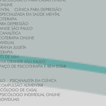
 PSICOLÓGICO PARA CASAIS ONLINE
ONLINE
ENTAL
CLÍNICA PARA DEPRESSÃO
 ESPECIALIZADA EM SAÚDE MENTAL
COTERAPIA
 PARA DEPRESSÃO
GRANDE SÃO PAULO
ICANALÍTICA
ICOTERAPIA ONLINE
DIVIDUAL
RANJA JULIETA
ERAPIA
TO DE MIM
E NA GRANDE SÃO PAULO
SPAÇO DE PSICOTERAPIA E BEM ESTAR
ULO
PSICANALISTA EM CLÍNICA
 COMPULSÃO ALIMENTAR
SICÓLOGO DE CASAL
PSICÓLOGO INDIVIDUAL ONLINE
NDIVIDUAIS