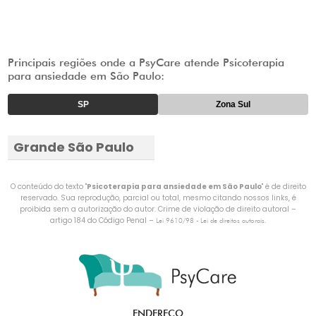
Principais regiões onde a PsyCare atende Psicoterapia
para ansiedade em São Paulo:
SP
Zona Sul
Grande São Paulo
O conteúdo do texto "
Psicoterapia para ansiedade em São Paulo
" é de direito
reservado. Sua reprodução, parcial ou total, mesmo citando nossos links, é
proibida sem a autorização do autor. Crime de violação de direito autoral –
artigo 184 do Código Penal –
.
Lei 9610/98 - Lei de direitos autorais
ENDEREÇO