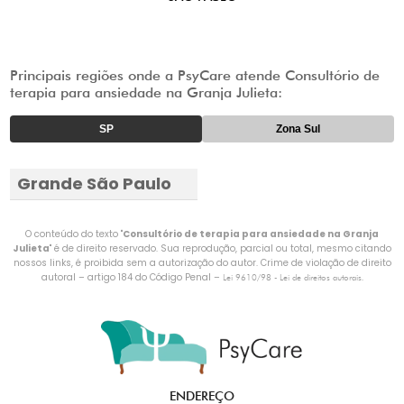
Principais regiões onde a PsyCare atende Consultório de
terapia para ansiedade na Granja Julieta:
SP
Zona Sul
Grande São Paulo
O conteúdo do texto "
Consultório de terapia para ansiedade na Granja
Julieta
" é de direito reservado. Sua reprodução, parcial ou total, mesmo citando
nossos links, é proibida sem a autorização do autor. Crime de violação de direito
autoral – artigo 184 do Código Penal –
.
Lei 9610/98 - Lei de direitos autorais
ENDEREÇO