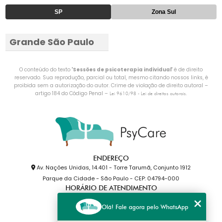
SP
Zona Sul
Grande São Paulo
O conteúdo do texto "
Sessões de psicoterapia individual
" é de direito
reservado. Sua reprodução, parcial ou total, mesmo citando nossos links, é
proibida sem a autorização do autor. Crime de violação de direito autoral –
artigo 184 do Código Penal –
.
Lei 9610/98 - Lei de direitos autorais
ENDEREÇO
Av. Nações Unidas, 14.401 - Torre Tarumã, Conjunto 1912
Parque da Cidade - São Paulo - CEP: 04794-000
HORÁRIO DE ATENDIMENTO
Segunda a Sexta: 10h às 20h
Olá! Fale agora pelo WhatsApp
PSYCARE
(11) 99603-8855