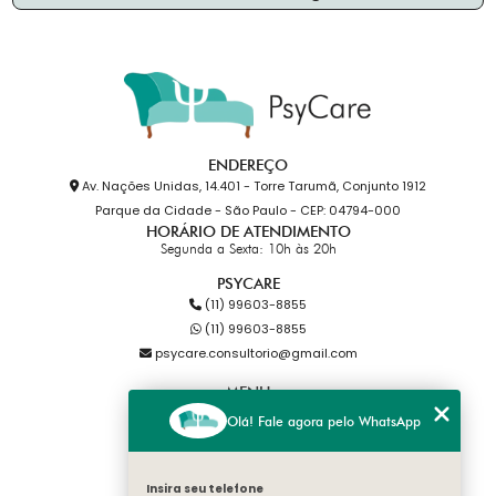
ENDEREÇO
Av. Nações Unidas, 14.401 - Torre Tarumã, Conjunto 1912
Parque da Cidade - São Paulo - CEP: 04794-000
HORÁRIO DE ATENDIMENTO
Segunda a Sexta: 10h às 20h
PSYCARE
(11) 99603-8855
(11) 99603-8855
psycare.consultorio@gmail.com
MENU
HOME
Olá! Fale agora pelo WhatsApp
SOBRE NÓS
ESPECIALIDADES
BLOG
Insira seu telefone